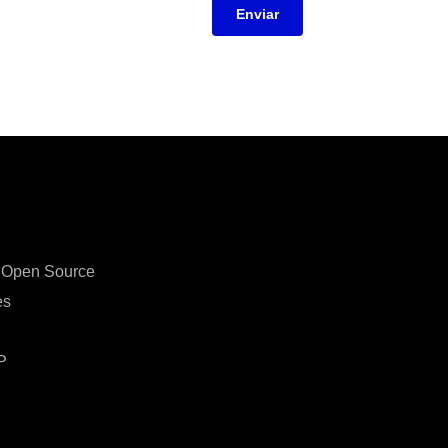
Enviar
s Open Source
es
P