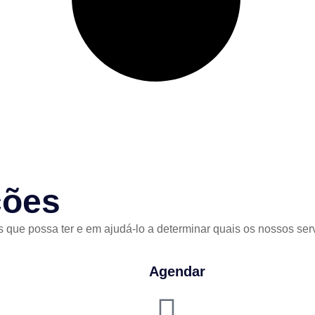
ções
s que possa ter e em ajudá-lo a determinar quais os nossos s
Agendar