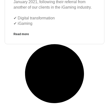
January 2021, following their referral from
another of our clients in the iGaming industry.
✔︎ Digital transformation
✔︎ iGaming
Read more