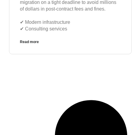
migration on a tight deadline to avoid millions
of dollars in post-contract fees and fines.
✔︎ Modern infrastructure
✔︎ Consulting services
Read more